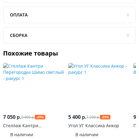
ОПЛАТА
СБОРКА
Похожие товары
7 050
5 400
9 
9 400
7 200
р.
р.
-25%
-25%
р.
р.
Стеллаж Кантри
Угол УГ Классика Анкор
Пе
Перегородка Шимо светлый
В наличии
В наличии