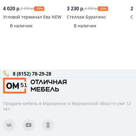
4 020
3 230
2 
5 350
4 300
р.
р.
-25%
-25%
р.
р.
Угловой терминал Ева NEW
Стеллаж Буратино
Ст
В наличии
В наличии
8 (8152) 78-29-28
Продаем мебель в Мурманске и Мурманской области уже 12
лет.