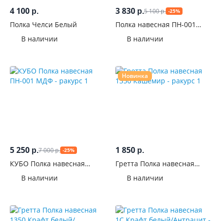
см
4 100
3 830
5 100
р.
р.
-25%
р.
Полка Челси Белый
Полка навесная ПН-001
Глубина,
RICH Мята/Сумеречно
В наличии
В наличии
см
голубой
Высота,
см
Новинка
Материал
фасадов
С
рисунком
5 250
1 850
7 000
р.
р.
-25%
р.
КУБО Полка навесная
Гретта Полка навесная
С
ПН-001 МДФ
1350 Кашемир
дверцами
В наличии
В наличии
Форма