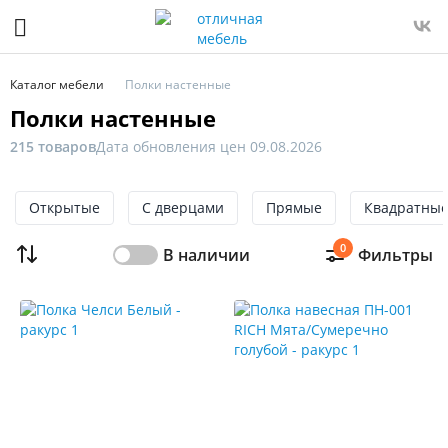
Фильтр
Только
Каталог мебели
Полки настенные
в
Полки настенные
наличии
215 товаров
Дата обновления цен 09.08.2026
Цена
От
Открытые
До
С дверцами
Прямые
Квадратны
0
В наличии
Фильтры
Распродажа
мебели
Новинка
Ширина,