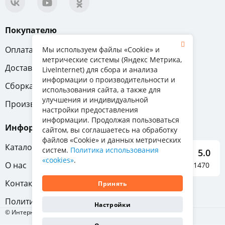
Покупателю
Оплата
Вопрос-ответ
Мы используем файлы «Cookie» и
метрические системы (Яндекс Метрика,
Доставка
Обмен и возврат
LiveInternet) для сбора и анализа
информации о производительности и
Сборка
Гарантия
использования сайта, а также для
улучшения и индивидуальной
Производители
настройки предоставления
информации. Продолжая пользоваться
Информация
сайтом, вы соглашаетесь на обработку
файлов «Cookie» и данных метрических
Каталог мебели
систем.
Политика использования
5.0
«cookies»
.
О нас
Отзывы о нас 1470
Контакты
Принять
Политика конфиденциальности
Настройки
© Интернет-магазин «Отличная мебель», 2011-2026
Показать
215