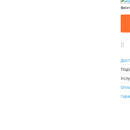
Венг
Дост
Подъ
Усл
Опл
Гар