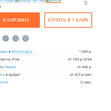
е
В КОРЗИНУ
КУПИТЬ В 1 КЛИК
авка
в
Мончегорск
1 000
р.
ём на этаж
от 100
/этаж
р.
уга
сборки
от 446
р.
ата
в кредит
от 423
/мес
р.
антия
12 мес.