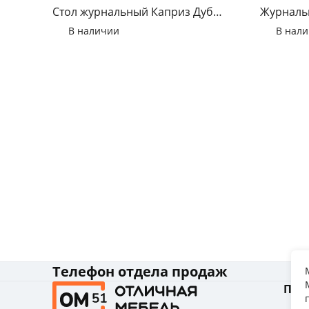
Стол журнальный Каприз Дуб
Журнальн
белфорд
Консул-1
В наличии
В нал
Телефон отдела продаж
Пок