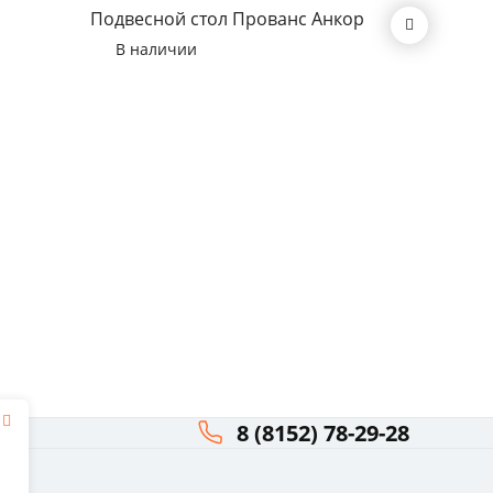
Подвесной стол Прованс Анкор
Подвесн
В наличии
В нал
8 (8152) 78-29-28
я