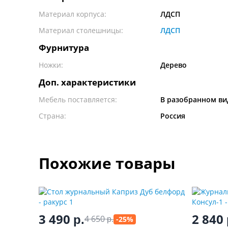
Материал корпуса:
ЛДСП
Материал столешницы:
ЛДСП
Фурнитура
Ножки:
Дерево
Доп. характеристики
Мебель поставляется:
В разобранном ви
Страна:
Россия
Похожие товары
3 490
2 840
р.
4 650
-25%
р.