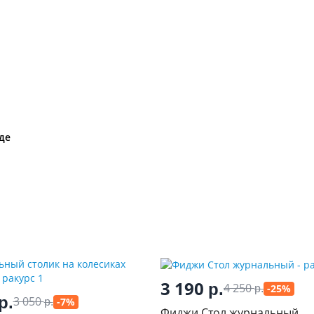
де
3 190
р.
4 250
-25%
р.
р.
3 050
-7%
р.
Фиджи Стол журнальный