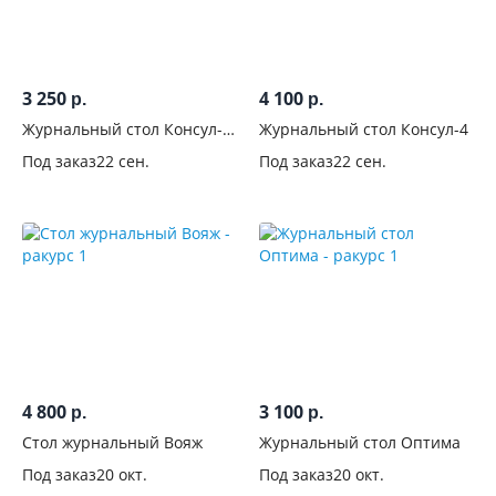
На
колесиках
3 250
4 100
р.
р.
С
Журнальный стол Консул-2
Журнальный стол Консул-4
ящиком
Белый
Под заказ
22 сен.
Под заказ
22 сен.
Со
стеклом
Цвет
Производитель
4 800
3 100
р.
р.
Стол журнальный Вояж
Журнальный стол Оптима
Под заказ
20 окт.
Под заказ
20 окт.