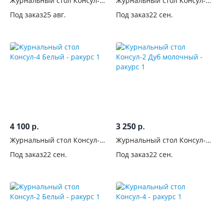
Журнальный стол Консул-5
Журнальный стол Консул-5
см
Дуб молочный/венге
Белый
Под заказ
25 авг.
Под заказ
22 сен.
Глубина,
см
Высота,
см
Форма
Вид
4 100
3 250
р.
р.
Журнальный стол Консул-4
Журнальный стол Консул-2
Материал
Белый
Дуб молочный
столешницы
Под заказ
22 сен.
Под заказ
22 сен.
ЛДСП
63
МДФ
1