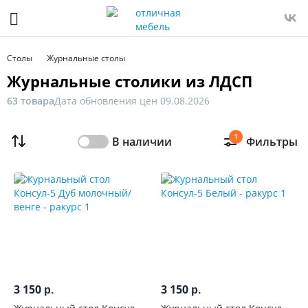
Фильтр
Только
Столы
Журнальные столы
в
Журнальные столики из ЛДСП
наличии
63 товара
Дата обновления цен 09.08.2026
Цена
1
В наличии
Фильтры
От
До
Распродажа
мебели
Новинка
3 150
3 150
р.
р.
Ширина,