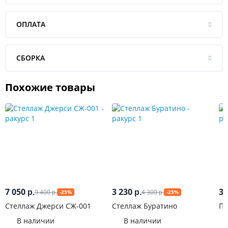
ОПЛАТА
СБОРКА
Похожие товары
7 050
3 230
3 
9 400
4 300
р.
р.
-25%
-25%
р.
р.
Стеллаж Джерси СЖ-001
Стеллаж Буратино
Пе
В наличии
В наличии