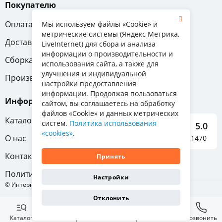
Покупателю
Оплата
Вопрос-ответ
Мы используем файлы «Cookie» и
метрические системы (Яндекс Метрика,
Доставка
Обмен и возврат
LiveInternet) для сбора и анализа
информации о производительности и
Сборка
Гарантия
использования сайта, а также для
улучшения и индивидуальной
Производители
настройки предоставления
информации. Продолжая пользоваться
Информация
сайтом, вы соглашаетесь на обработку
файлов «Cookie» и данных метрических
Каталог мебели
систем.
Политика использования
5.0
«cookies»
.
О нас
Отзывы о нас 1470
Контакты
Принять
Политика конфиденциальности
Настройки
© Интернет-магазин «Отличная мебель», 2011-2026
Отклонить
Каталог
Избранное
Корзина
Позвонить