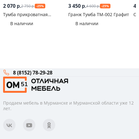
2 070
3 450
4 
2 750
4 600
р.
р.
-25%
-25%
р.
р.
Тумба прикроватная
Гранж Тумба ТМ-002 Графит
Об
Плейона Белый
В наличии
В наличии
8 (8152) 78-29-28
Продаем мебель в Мурманске и Мурманской области уже 12
лет.