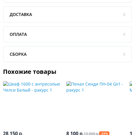
ДОСТАВКА
ОПЛАТА
СБОРКА
Похожие товары
28 150
8 100
12
10 800
р.
р.
-25%
р.