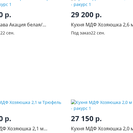
50
29 200
р.
р.
гава Акация белая/
Кухня МДФ Хозяюшка 2,6 
 1,6 м
Трюфель
з
22 сен.
Под заказ
22 сен.
00
27 150
р.
р.
ДФ Хозяюшка 2,1 м
Кухня МДФ Хозяюшка 2,0 