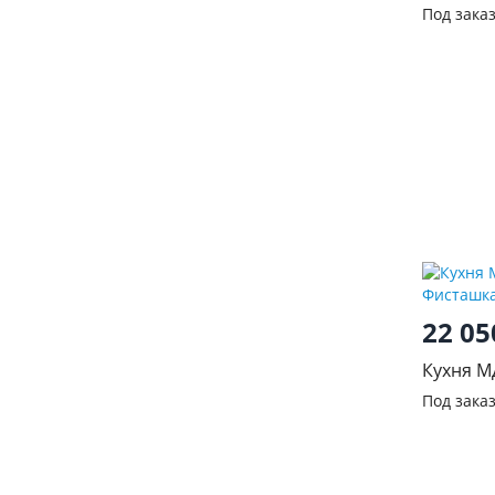
Трюфел
Под зака
22 0
Кухня М
Фисташ
Под зака