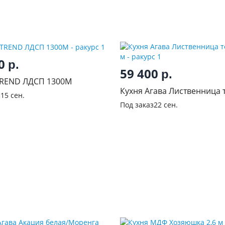
00
р.
59 400
р.
REND ЛДСП 1300М
Кухня Агава Лиственница 
з
15 сен.
3,0 м
Под заказ
22 сен.