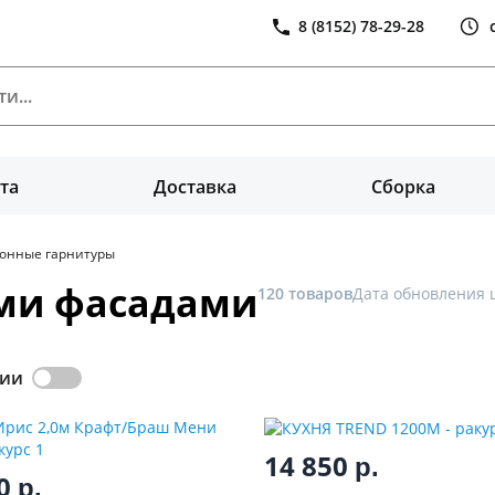
8 (8152) 78-29-28
та
Доставка
Сборка
хонные гарнитуры
ыми фасадами
120 товаров
Дата обновления ц
чии
14 850
р.
00
р.