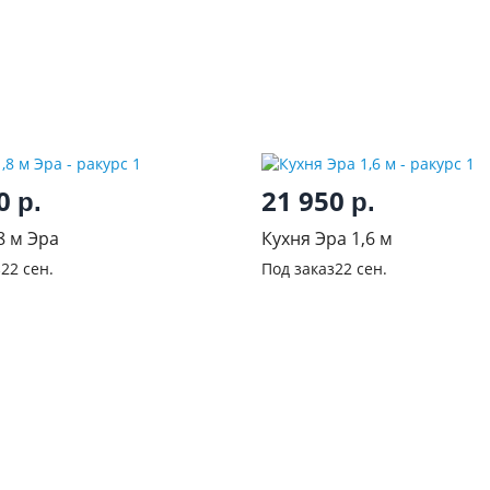
00
21 950
р.
р.
8 м Эра
Кухня Эра 1,6 м
з
22 сен.
Под заказ
22 сен.