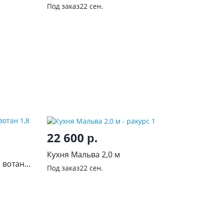
белая/Сапфир
Под заказ
22 сен.
22 600
р.
Кухня Мальва 2,0 м
 вотан
Под заказ
22 сен.