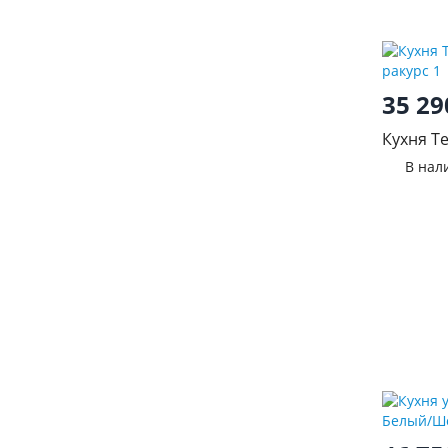
35 2
Кухня Т
№2
В нал