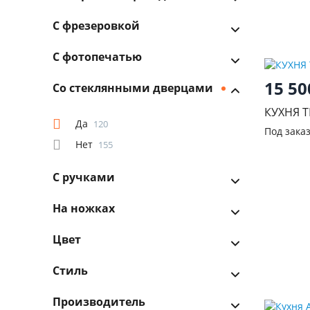
С фрезеровкой
С фотопечатью
15 5
Со стеклянными дверцами
КУХНЯ T
Да
120
Под зака
Нет
155
С ручками
На ножках
Цвет
Стиль
Производитель