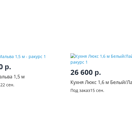
50
р.
26 600
р.
альва 1,5 м
Кухня Люкс 1,6 м Белый/Л
з
22 сен.
Под заказ
15 сен.