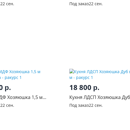
ь
Трюфель
з
22 сен.
Под заказ
22 сен.
50
18 800
р.
р.
ДФ Хозяюшка 1,5 м
Кухня ЛДСП Хозяюшка Дуб
ка
1,8 м
з
22 сен.
Под заказ
22 сен.