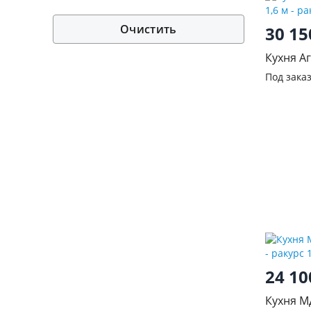
Очистить
30 1
Кухня А
Моренга
Под зака
24 1
Кухня М