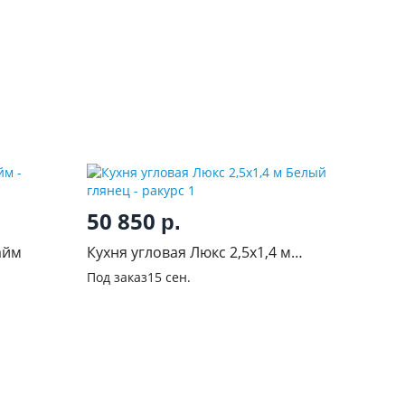
50 850
р.
айм
Кухня угловая Люкс 2,5х1,4 м
Белый глянец
Под заказ
15 сен.