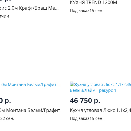
КУХНЯ TREND 1200М
рис 2,0м Крафт/Браш Мени
Под заказ
15 сен.
ичии
50
46 750
р.
р.
,0м Монтана Белый/Графит
Кухня угловая Люкс 1,1х2,
Белый/Лайм
з
22 сен.
Под заказ
15 сен.