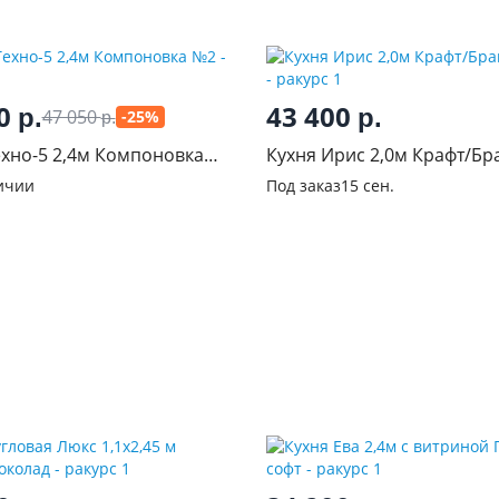
90
43 400
р.
р.
47 050
-25%
р.
ехно-5 2,4м Компоновка
Кухня Ирис 2,0м Крафт/Б
Графит
ичии
Под заказ
15 сен.