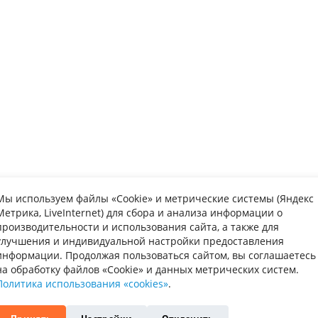
Мы используем файлы «Cookie» и метрические системы (Яндекс
Метрика, LiveInternet) для сбора и анализа информации о
упателю
Информаци
производительности и использования сайта, а также для
улучшения и индивидуальной настройки предоставления
та
Вопрос-ответ
Каталог мебе
информации. Продолжая пользоваться сайтом, вы соглашаетесь
на обработку файлов «Cookie» и данных метрических систем.
авка
Обмен и возврат
О нас
Политика использования «cookies»
.
рка
Гарантия
Контакты