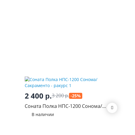
3 08
2 400
р.
3 200
-25%
р.
Антресо
Соната Полка НПС-1200 Сонома/
В нал
Сакраменто
В наличии