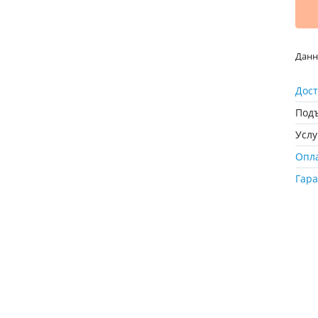
Данн
Дост
Подъ
Усл
Опл
Гар