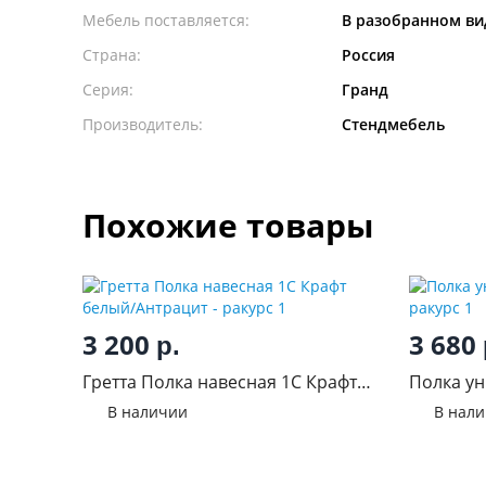
Мебель поставляется:
В разобранном ви
Страна:
Россия
Серия:
Гранд
Производитель:
Стендмебель
Похожие товары
3 200
3 680
р.
Гретта Полка навесная 1С Крафт
Полка ун
белый/Антрацит
В наличии
В нал