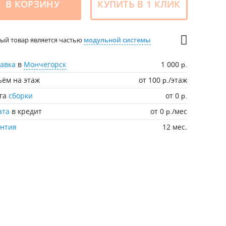
В КОРЗИНУ
КУПИТЬ В 1 КЛИК
ый товар является частью
модульной системы
авка
в
Мончегорск
1 000
р.
ём на этаж
от 100
/этаж
р.
уга
сборки
от 0
р.
ата
в кредит
от 0
/мес
р.
антия
12 мес.