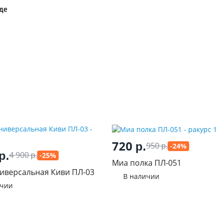
де
720
р.
950
-24%
р.
р.
4 900
-25%
р.
Миа полка ПЛ-051
иверсальная Киви ПЛ-03
В наличии
ичии